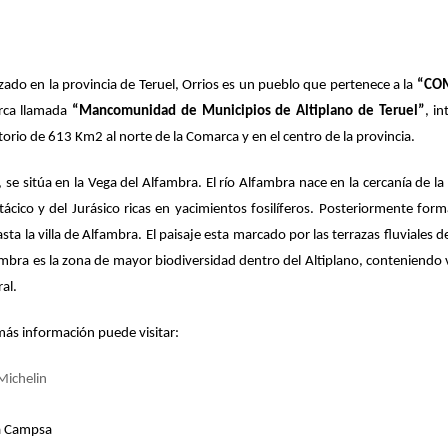
ado en la provincia de Teruel, Orrios es un pueblo que pertenece a la
“CO
ca
llamada
“Mancomunidad de Municipios de Altiplano de Teruel”
, i
torio de 613 Km2 al norte de la Comarca y en el centro de la provincia.
, se sitúa en la Vega del Alfambra. El río Alfambra nace en la cercanía de la
etácico y del Jurásico ricas en yacimientos fosilíferos. Posteriormente for
sta la villa de Alfambra. El paisaje esta marcado por las terrazas fluviales de
ambra es la zona de mayor biodiversidad dentro del Altiplano, conteniendo
al.
más información puede visitar:
Michelin
a Campsa