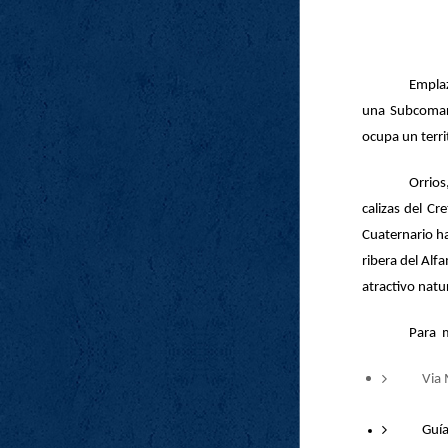
Emplaz
una
Subcomar
ocupa un terri
Orrios
calizas del Cr
Cuaternario ha
ribera del Alf
atractivo natur
Para
Via 
Guí