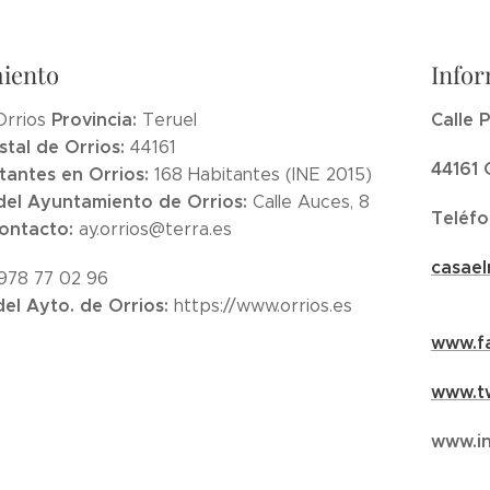
iento
Infor
Provincia:
Calle P
Orrios
Teruel
tal de Orrios:
44161
44161 
tantes en Orrios:
168 Habitantes (INE 2015)
del Ayuntamiento de Orrios:
Calle Auces, 8
Teléf
Contacto:
ay.orrios@terra.es
casae
978 77 02 96
del Ayto. de Orrios:
https://www.orrios.es
www.f
www.tw
www.in