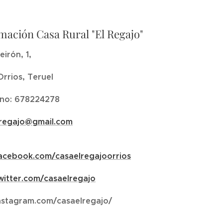
mación Casa Rural "El Regajo"
eirón, 1,
Orrios, Teruel
ono: 678224278
lregajo@gmail.com
acebook.com/casaelregajoorrios
itter.com/casaelregajo
stagram.com/casaelregajo/